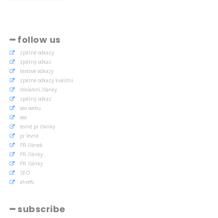
━ follow us
zpětné odkazy
zpětný odkaz
textové odkazy
zpětné odkazy kvalitní
reklamní články
zpětný odkaz
seo webu
seo
levné pr články
pr levně
PR článek
PR články
PR články
SEO
ahrefs
━ subscribe