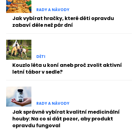
RADY A NÁVODY
Jak vybírat hračky, které děti opravdu
zabaví déle než pár dní
DĚTI
Kouzlo léta u koní aneb proč zvolit aktivní
letní tábor v sedle?
RADY A NÁVODY
Jak správně vybírat kvalitní medicinální
houby: Na co si dát pozor, aby produkt
opravdu fungoval