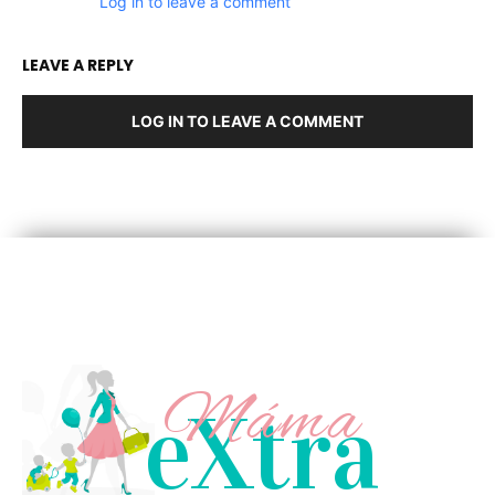
Log in to leave a comment
LEAVE A REPLY
LOG IN TO LEAVE A COMMENT
Máma
eXtra