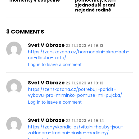
momenty v koupelně
pomocníky, kteří
zjednoduší praní
nejedné rodině
3 COMMENTS
Svet V Obraze
22.11.2023 At 19:13
https://zenskazona.cz/hormonalni-akne-beh-
na-dlouhe-trate/
Log in to leave a comment
Svet V Obraze
22.11.2023 At 19:13
https://zenskazona.cz/potrebuji-poridit-
vybavu-pro-miminko-pomuze-mi-pujcka/
Log in to leave a comment
Svet V Obraze
22.11.2023 At 19:14
https://zenyvkondici.cz/vitalni-houby-jsou-
zakladem-tradicni-cinske-mediciny/