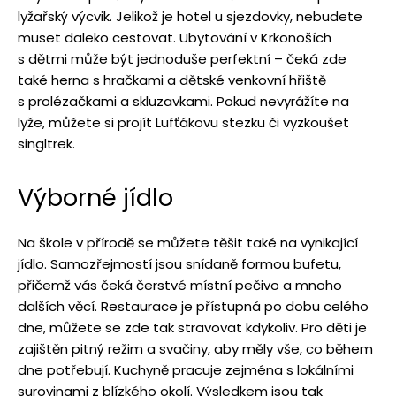
lyžařský výcvik. Jelikož je hotel u sjezdovky, nebudete
muset daleko cestovat. Ubytování v Krkonoších
s dětmi může být jednoduše perfektní – čeká zde
také herna s hračkami a dětské venkovní hřiště
s prolézačkami a skluzavkami. Pokud nevyrážíte na
lyže, můžete si projít Lufťákovu stezku či vyzkoušet
singltrek.
Výborné jídlo
Na škole v přírodě se můžete těšit také na vynikající
jídlo. Samozřejmostí jsou snídaně formou bufetu,
přičemž vás čeká čerstvé místní pečivo a mnoho
dalších věcí. Restaurace je přístupná po dobu celého
dne, můžete se zde tak stravovat kdykoliv. Pro děti je
zajištěn pitný režim a svačiny, aby měly vše, co během
dne potřebují. Kuchyně pracuje zejména s lokálními
surovinami z blízkého okolí. Výsledkem jsou tak