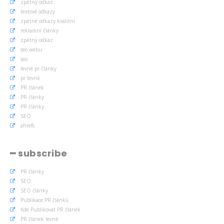
zpětný odkaz
textové odkazy
zpětné odkazy kvalitní
reklamní články
zpětný odkaz
seo webu
seo
levné pr články
pr levně
PR článek
PR články
PR články
SEO
ahrefs
━ subscribe
PR články
SEO
SEO články
Publikace PR článků
Kde Publikovat PR článek
PR článek levně