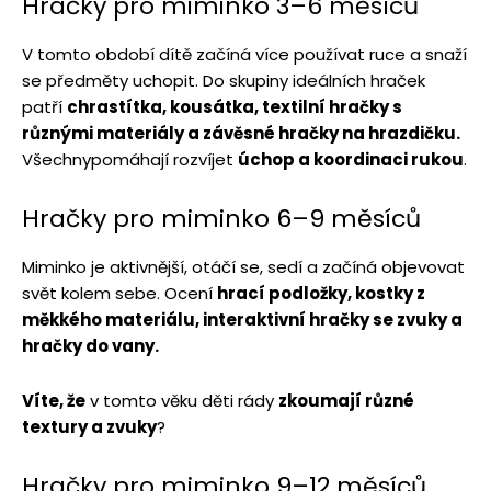
Hračky pro miminko 3–6 měsíců
V tomto období dítě začíná více používat ruce a snaží
se předměty uchopit. Do skupiny ideálních hraček
patří
chrastítka, kousátka, textilní hračky s
různými materiály a závěsné hračky na hrazdičku.
Všechnypomáhají rozvíjet
úchop a koordinaci rukou
.
Hračky pro miminko 6–9 měsíců
Miminko je aktivnější, otáčí se, sedí a začíná objevovat
svět kolem sebe. Ocení
hrací podložky, kostky z
měkkého materiálu, interaktivní hračky se zvuky a
hračky do vany.
Víte, že
v tomto věku děti rády
zkoumají různé
textury a zvuky
?
Hračky pro miminko 9–12 měsíců