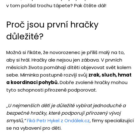
v tom pořád trochu tápete? Pak čtěte dál!
Proč jsou první hračky
důležité?
Možná si říkáte, že novorozenec je příliš malý na to,
aby si hrál. Hračky ale nejsou jen zábava. V prvních
měsících života pomáhají dítěti objevovat svět kolem
sebe. Miminka postupně rozvíjí svůj
zrak, sluch, hmat
a koordinaci pohybů.
Dobře zvolené hračky mohou
tyto schopnosti přirozeně podporovat.
„
U nejmenších dětí je důležité vybírat jednoduché a
bezpečné hračky, které podporují přirozený vývoj
smyslů,“
říká Petr Hykel z Ondálek.cz
, firmy specializující
se na vybavení pro děti.