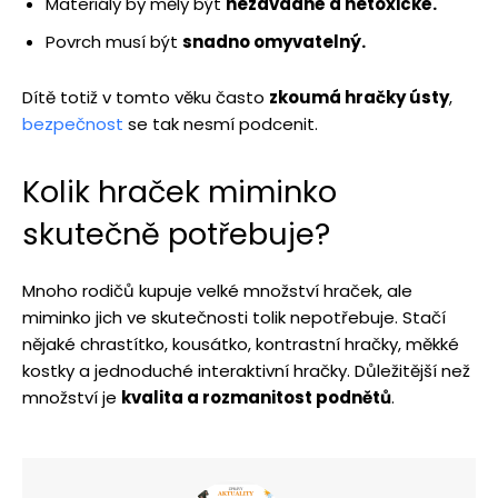
Materiály by měly být
nezávadné a netoxické.
Povrch musí být
snadno omyvatelný.
Dítě totiž v tomto věku často
zkoumá hračky ústy
,
bezpečnost
se tak nesmí podcenit.
Kolik hraček miminko
skutečně potřebuje?
Mnoho rodičů kupuje velké množství hraček, ale
miminko jich ve skutečnosti tolik nepotřebuje. Stačí
nějaké chrastítko, kousátko, kontrastní hračky, měkké
kostky a jednoduché interaktivní hračky. Důležitější než
množství je
kvalita a rozmanitost podnětů
.