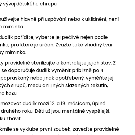
vý vývoj dětského chrupu:
oužívejte hlavně při uspávání nebo k uklidnění, není
o miminka.
dudlík pořídíte, vyberte jej pečlivě nejen podle
ka, pro které je určen. Zvažte také vhodný tvar
by miminka.
y pravidelně sterilizujte a kontrolujte jejich stav. Z
e doporučuje dudlík vyměnit přibližně po 4
 popraskaný nebo jinak opotřebený, vyměňte jej
ých sirupů, medu ani jiných slazených tekutin,
ho kazu.
mezovat dudlík mezi 12. a 18. měsícem, úplné
ruhého roku. Děti už jsou mentálně vyspělejší,
ku zbavit.
mile se vyklube první zoubek, zaveďte pravidelné