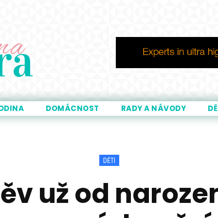
ma
ra
ODINA
DOMÁCNOST
RADY A NÁVODY
DĚ
DĚTI
v už od narození