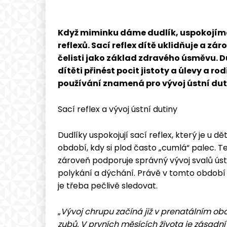
Když miminku dáme dudlík, uspokojíme 
reflexů. Sací reflex dítě uklidňuje a z
čelisti jako základ zdravého úsměvu. D
dítěti přinést pocit jistoty a úlevy a r
používání znamená pro vývoj ústní dut
Sací reflex a vývoj ústní dutiny
Dudlíky uspokojují sací reflex, který je u d
období, kdy si plod často „cumlá“ palec. T
zároveň podporuje správný vývoj svalů ústní
polykání a dýchání. Právě v tomto období z
je třeba pečlivě sledovat.
„
Vývoj chrupu začíná již v prenatálním obd
zubů. V prvních měsících života je zásadní 