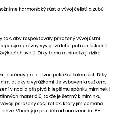
ožníme harmonický růst a vývoj čelistí a zubů
y tak, aby respektovaly přirozený vývoj ústní
podporuje správný vývoj tvrdého patra, následné
žvýkacích svalů. Díky tomu minimalizují riziko
ní
je určený pro citlivou pokožku kolem úst. Díky
ním, otlaky a vyrážkami. Je vybaven kroužkem,
ezení v noci a přispívá k lepšímu spánku miminek i
stlinných materiálů, takže je šetrný k miminku,
ávají přirozený sací reflex, který jim pomáhá
lahve. Vhodný je pro děti od narození do 18+