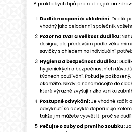
8 praktických tipů pro rodiče, jak na zdra
Dudlík na spaní či uklidnění
: Dudlík p
vhodný jako celodenní společník vašeh
Pozor na tvar a velikost dudlíku:
Než 
designu, ale především podle věku mimin
savičky s ohledem na individuální potře
Hygiena a bezpečnost dudlíku:
Dudlík
hygienických a bezpečnostních důvodů s
týdnech používání. Pokud je poškozený,
okamžitě. Nikdy je nenamáčejte do sladk
které výrazně zvyšují riziko vzniku zubní
Postupné odvykání:
Je vhodné začít o
odvyknutí se obvykle doporučuje kolem d
takže jim můžete vysvětlit, proč se dudlí
Pečujte o zuby od prvního zoubku:
Jak