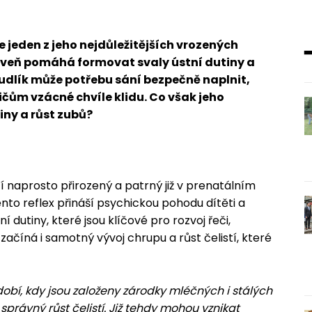
jeden z jeho nejdůležitějších vrozených
ároveň pomáhá formovat svaly ústní dutiny a
udlík může potřebu sání bezpečně naplnit,
odičům vzácné chvíle klidu. Co však jeho
iny a růst zubů?
ětí naprosto přirozený a patrný již v prenatálním
ento reflex přináší psychickou pohodu dítěti a
 dutiny, které jsou klíčové pro rozvoj řeči,
ačíná i samotný vývoj chrupu a růst čelistí, které
obí, kdy jsou založeny zárodky mléčných i stálých
správný růst čelistí. Již tehdy mohou vznikat