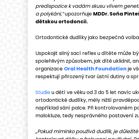
predispozice k vadám skusu vlivem genetic
a polykání,“
upozorňuje
MDDr. Soňa Pinte
dětskou ortodoncii.
Ortodontické dudlíky jako bezpečná volba
Uspokojit silný sací reflex u dítěte může b
spolehlivým způsobem, jak dítě uklidnit, ani
organizace
Oral Health Foundation
je vš
respektují přirozený tvar ústní dutiny a sp
Studie
u dětí ve věku od 3 do 5 let navíc uk
ortodontické dudlíky, měly nižší pravděpo
například sání palce. Při kontrolovaném po
malokluze, tedy nesprávného postavení z
„
Pokud miminko používá dudlík, je důležité 