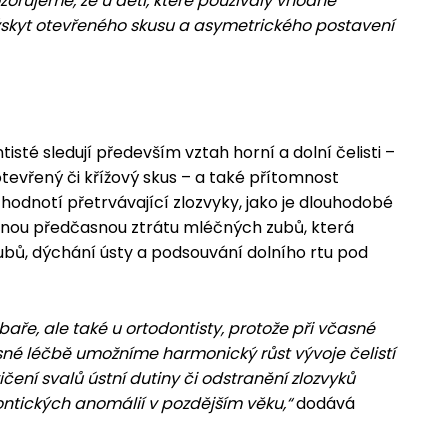
ozorujeme, že u dětí, které používaly vhodně
výskyt otevřeného skusu a asymetrického postavení
té sledují především vztah horní a dolní čelisti –
otevřený či křížový skus – a také přítomnost
hodnotí přetrvávající zlozvyky, jako je dlouhodobé
adnou předčasnou ztrátu mléčných zubů, která
zubů, dýchání ústy a podsouvání dolního rtu pod
baře, ale také u ortodontisty, protože při včasné
asné léčbě umožníme harmonický růst vývoje čelistí
ení svalů ústní dutiny či odstranění zlozvyků
ontických anomálií v pozdějším věku,“
dodává