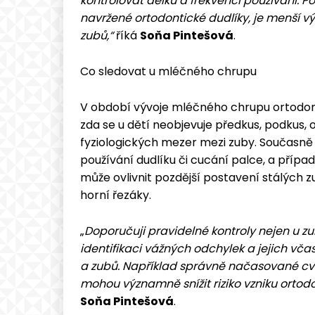
kontrolovat délku a frekvenci používání. P
navržené ortodontické dudlíky, je menší 
zubů,“
říká
Soňa Pintešová
.
Co sledovat u mléčného chrupu
V období vývoje mléčného chrupu ortodontis
zda se u dětí neobjevuje předkus, podkus, 
fyziologických mezer mezi zuby. Současně 
používání dudlíku či cucání palce, a příp
může ovlivnit pozdější postavení stálých 
horní řezáky.
„
Doporučuji pravidelné kontroly nejen u zu
identifikaci vážných odchylek a jejich vč
a zubů. Například správně načasované cvič
mohou významně snížit riziko vzniku ortod
Soňa Pintešová
.