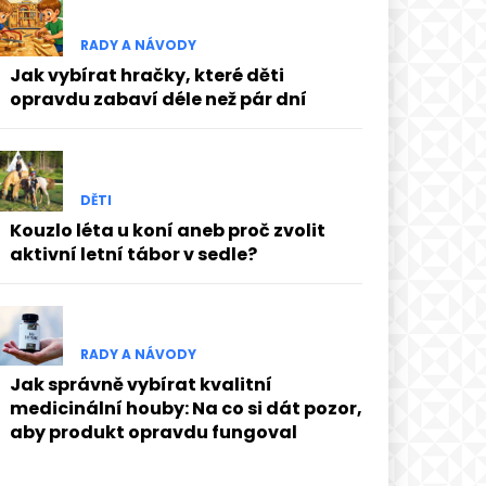
RADY A NÁVODY
Jak vybírat hračky, které děti
opravdu zabaví déle než pár dní
DĚTI
Kouzlo léta u koní aneb proč zvolit
aktivní letní tábor v sedle?
RADY A NÁVODY
Jak správně vybírat kvalitní
medicinální houby: Na co si dát pozor,
aby produkt opravdu fungoval