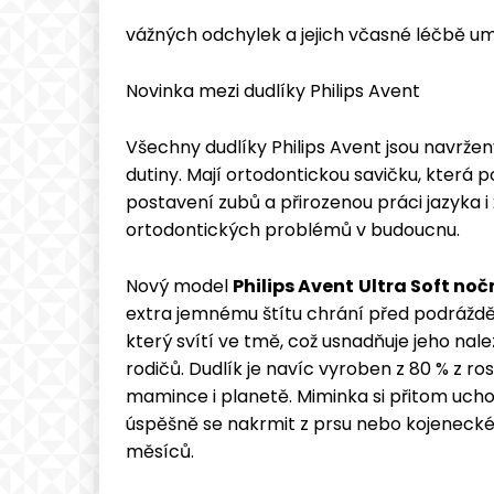
vážných odchylek a jejich včasné léčbě um
Novinka mezi dudlíky Philips Avent
Všechny dudlíky Philips Avent jsou navržen
dutiny. Mají ortodontickou savičku, která 
postavení zubů a přirozenou práci jazyka i 
ortodontických problémů v budoucnu.
Nový model
Philips Avent
Ultra Soft noč
extra jemnému štítu chrání před podráždě
který svítí ve tmě, což usnadňuje jeho nal
rodičů. Dudlík je navíc vyroben z 80 % z ro
mamince i planetě. Miminka si přitom uchov
úspěšně se nakrmit z prsu nebo kojenecké 
měsíců.