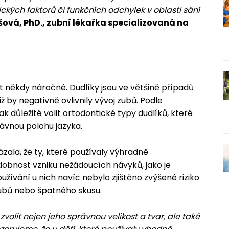
kých faktorů či funkčních odchylek v oblasti sání
šová, PhD., zubní lékařka specializovaná na
ýt někdy náročné. Dudlíky jsou ve většině případů
ž by negativně ovlivnily vývoj zubů. Podle
ak důležité volit ortodontické typy dudlíků, které
rávnou polohu jazyka.
ázala, že ty, které používaly výhradně
dobnost vzniku nežádoucích návyků, jako je
užívání u nich navíc nebylo zjištěno zvýšené riziko
ubů nebo špatného skusu.
zvolit nejen jeho správnou velikost a tvar, ale také