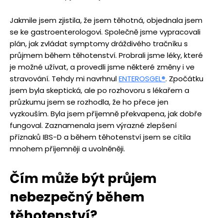
Jakmile jsem zjistila, že jsem těhotná, objednala jsem
se ke gastroenterologovi. Společně jsme vypracovali
plán, jak zvládat symptomy dráždivého tračníku s
průjmem během těhotenství. Probrali jsme léky, které
je možné užívat, a provedli jsme některé změny i ve
stravování. Tehdy mi navrhnul
ENTEROSGEL
®
. Zpočátku
jsem byla skeptická, ale po rozhovoru s lékařem a
průzkumu jsem se rozhodla, že ho přece jen
vyzkouším. Byla jsem příjemně překvapena, jak dobře
fungoval. Zaznamenala jsem výrazné zlepšení
příznaků IBS-D a během těhotenství jsem se cítila
mnohem příjemněji a uvolněněji.
Čím může být průjem
nebezpečný během
těhotenství
?