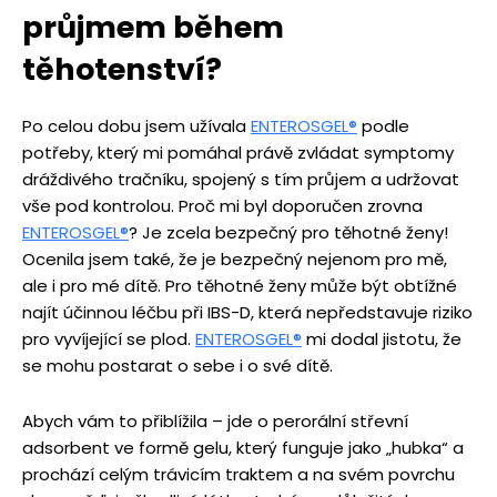
průjmem během
těhotenství
?
Po celou dobu jsem užívala
ENTEROSGEL
®
podle
potřeby, který mi pomáhal právě zvládat symptomy
dráždivého tračníku, spojený s tím průjem a udržovat
vše pod kontrolou. Proč mi byl doporučen zrovna
ENTEROSGEL
®
? Je zcela bezpečný pro těhotné ženy!
Ocenila jsem také, že je bezpečný nejenom pro mě,
ale i pro mé dítě. Pro těhotné ženy může být obtížné
najít účinnou léčbu při IBS-D, která nepředstavuje riziko
pro vyvíjející se plod.
ENTEROSGEL
®
mi dodal jistotu, že
se mohu postarat o sebe i o své dítě.
Abych vám to přiblížila – jde o perorální střevní
adsorbent ve formě gelu, který funguje jako „hubka“ a
prochází celým trávicím traktem a na svém povrchu