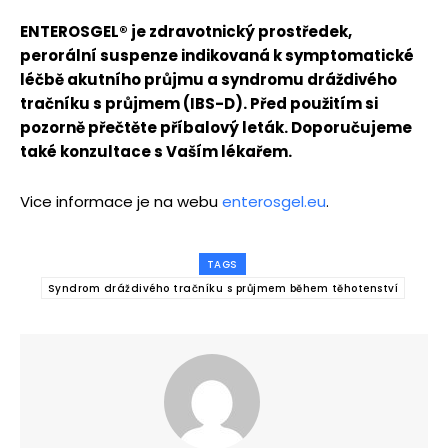
ENTEROSGEL
® je zdravotnický prostř
edek,
peror
ální suspenze indikovaná k symptomatick
é
léčbě akutního průjmu a syndromu dráž
div
é
ho
tračníku s průjmem (IBS-D). Př
ed pou
žitím si
pozorně přečtěte příbalový leták. Doporučujeme
tak
é
konzultace s Vaším l
é
kařem.
Vice informace je na webu
enterosgel.eu
.
TAGS
Syndrom dráždivého tračníku s průjmem během těhotenství