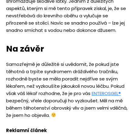
shromažďuje škodlivé látky. Jedním z důležitých
aspektů, kterým si mě tento přípravek získal, je, že se
nevstřebává do krevního oběhu a vylučuje se
přirozeně se stolicí. Navíc se snadno používá – lze jej
snadno smíchat s vodou nebo dokonce džusem.
Na závěr
Samozřejmě je důležité si uvědomit, že pokud jste
těhotná a trpíte syndromem dráždivého tračníku,
rozhodně byste se měla poradit nejdříve se svým
lékařem, než vyzkoušíte jakoukoli novou léčbu. Pokud
však váš lékař rozhodne, že je pro vás
ENTEROSGEL
®
bezpečný, vřele doporučuji ho vyzkoušet. Měl na mě
během těhotenství obrovský vliv a jsem velmi vděčná,
že jsem ho objevila.
Reklamní článek