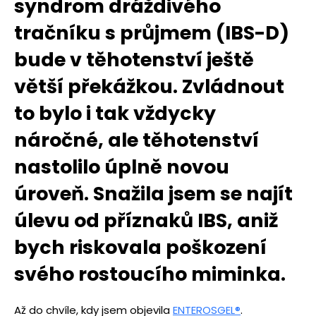
syndrom dráž
div
é
ho
tračníku s průjmem (IBS-D)
bude v těhotenství ještě
větší překážkou. Zvládnout
to bylo i tak vždycky
náročné, ale těhotenství
nastolilo úplně novou
úroveň
. Snaz
̌ila jsem se najít
úlevu od příznaků IBS, aniž
bych riskovala poškození
svého rostoucího miminka.
Až do chvíle, kdy jsem objevila
ENTEROSGEL
®
.