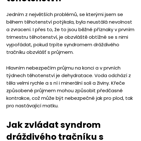
Jedním z největších problémů, se kterými jsem se
během těhotenství potýkala, byla neustálá nevolnost
a zvracení. I přes to, že to jsou běžné příznaky v prvním
trimestru těhotenství, je obzvláště obtížné se s nimi
vypořádat, pokud trpíte syndromem dráždivého
tračníku obzvlášť s průjmem.
Hlavním nebezpečím průjmu na konci a v prvních
týdnech těhotenství je dehydratace. Voda odchází z
těla velmi rychle a s ní i minerální soli a živiny. Křeče
způsobené průjmem mohou způsobit předčasné
kontrakce, což může být nebezpečné jak pro plod, tak
pro nastávající matku.
Jak zvládat syndrom
dráž
div
é
ho tračníku s