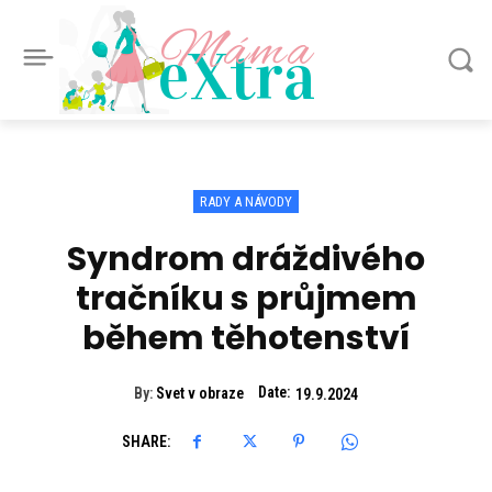
Máma
eXtra
RADY A NÁVODY
Syndrom dráždivého
tračníku s průjmem
během těhotenství
Date:
By:
Svet v obraze
19.9.2024
SHARE: