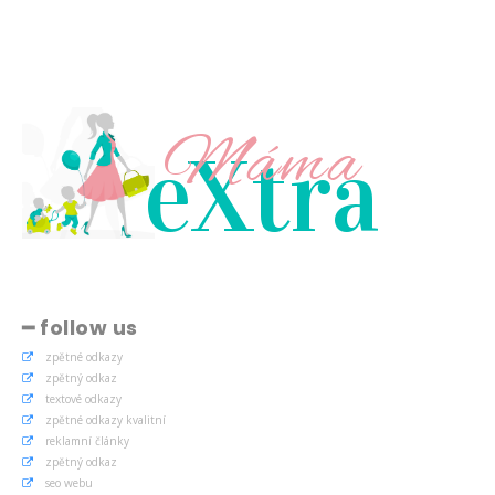
Máma
eXtra
━ follow us
zpětné odkazy
zpětný odkaz
textové odkazy
zpětné odkazy kvalitní
reklamní články
zpětný odkaz
seo webu