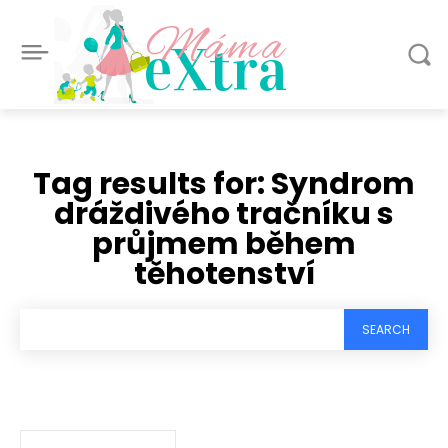
Máma
eXtra
Tag results for:
Syndrom
dráždivého tračníku s
průjmem během
těhotenství
SEARCH