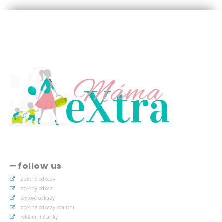
Máma
eXtra
━ follow us
zpětné odkazy
zpětný odkaz
textové odkazy
zpětné odkazy kvalitní
reklamní články