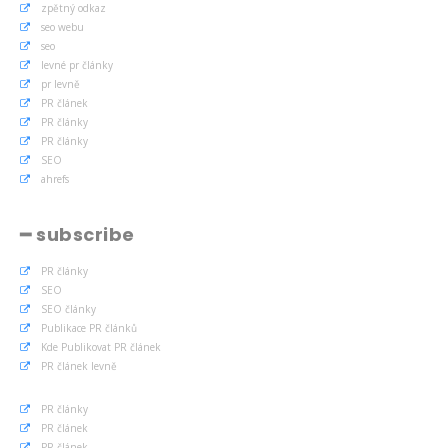
zpětný odkaz
seo webu
seo
levné pr články
pr levně
PR článek
PR články
PR články
SEO
ahrefs
━ subscribe
PR články
SEO
SEO články
Publikace PR článků
Kde Publikovat PR článek
PR článek levně
PR články
PR článek
PR článek