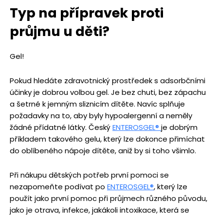
Typ na přípravek proti
průjmu u dě
ti?
Gel!
Pokud hledáte zdravotnický prostředek s adsorbčními
účinky je dobrou volbou gel. Je bez chuti, bez zápachu
a šetrné k jemným sliznicím dítěte. Navíc splňuje
požadavky na to, aby byly hypoalergenní a neměly
žádné přídatné látky. Český
ENTEROSGEL
®
je dobrým
příkladem takového gelu, který lze dokonce přimíchat
do oblíbeného nápoje dítěte, aniž by si toho všimlo.
Při nákupu dětských potřeb první pomoci se
nezapomeňte podívat po
ENTEROSGEL
®
, který lze
použít jako první pomoc při průjmech různého původu,
jako je otrava, infekce, jakákoli intoxikace, která se