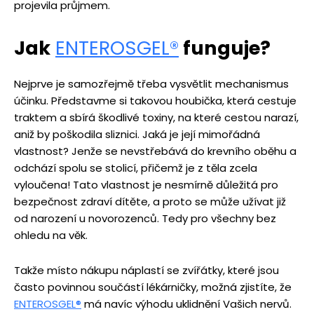
projevila průjmem.
Jak
ENTEROSGEL
®
funguje?
Nejprve je samozřejmě třeba vysvětlit mechanismus
účinku. Představme si takovou houbička, která cestuje
traktem a sbírá škodlivé toxiny, na které cestou narazí,
aniž by poškodila sliznici. Jaká je její mimořádná
vlastnost? Jenže se nevstřebává do krevního oběhu a
odchází spolu se stolicí, přičemž je z těla zcela
vyloučena! Tato vlastnost je nesmírně důležitá pro
bezpečnost zdraví dítěte, a proto se může užívat již
od narození u novorozenců. Tedy pro všechny bez
ohledu na věk.
Takže místo nákupu náplastí se zvířátky, které jsou
často povinnou součástí lékárničky, možná zjistíte, že
ENTEROSGEL
®
má navíc výhodu uklidnění Vašich nervů.