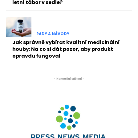
letní tábor v sedle?
RADY A NÁVODY
Jak správně vybírat kvalitní medicinální
houby: Na co si dát pozor, aby produkt
opravdu fungoval
- Komerční sdělení -