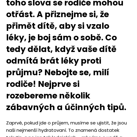
toho slova se rodiče mohou
otřást. A přiznejme si, že
přimě
t d
ítě, aby si vzalo
l
é
ky, je boj sá
m o sob
ě. Co
tedy dělat, když vaše dítě
odmítá brá
t lé
ky proti
průjmu? Nebojte se, milí
rodiče! Nejprve si
rozebereme několik
zábavných a účinných tipů.
Zaprvé, pokud jde o průjem, musíme se ujistit, že jsou
naši nejmenší hydratovaní. To znamená dostatek