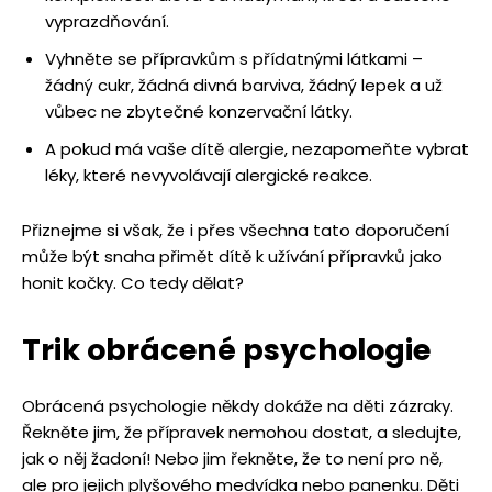
vyprazdňování.
Vyhněte se přípravkům s přídatnými látkami –
žádný cukr, žádná divná barviva, žádný lepek a už
vůbec ne zbytečné konzervační látky.
A pokud má vaše dítě alergie, nezapomeňte vybrat
léky, které nevyvolávají alergické reakce.
Přiznejme si však, že i přes všechna tato doporučení
může být snaha přimět dítě k užívání přípravků jako
honit kočky. Co tedy dělat?
Trik obrácen
é
psychologie
Obrácená psychologie někdy dokáže na děti zázraky.
Řekněte jim, že přípravek nemohou dostat, a sledujte,
jak o něj žadoní! Nebo jim řekněte, že to není pro ně,
ale pro jejich plyšového medvídka nebo panenku. Děti