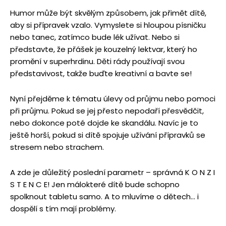
Humor může být skvělým způsobem, jak přimět dítě,
aby si přípravek vzalo. Vymyslete si hloupou písničku
nebo tanec, zatímco bude lék užívat. Nebo si
představte, že přášek je kouzelný lektvar, který ho
promění v superhrdinu. Děti rády používají svou
představivost, takže buďte kreativní a bavte se!
Nyní přejděme k tématu úlevy od průjmu nebo pomoci
při průjmu. Pokud se jej přesto nepodaří přesvědčit,
nebo dokonce poté dojde ke skandálu. Navíc je to
ještě horší, pokud si dítě spojuje užívání přípravků se
stresem nebo strachem.
A zde je důležitý poslední parametr – správná K O N Z I
S T E N C E! Jen málokteré dítě bude schopno
spolknout tabletu samo. A to mluvíme o dětech… i
dospělí s tím mají problémy.