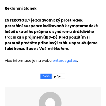
Reklamní článek
ENTEROSGEL
® je zdravotnický prostř
edek,
peror
ální suspenze indikovaná k symptomatick
é
léčbě akutního průjmu a syndromu dráž
div
é
ho
tračníku s průjmem (IBS-D). Př
ed pou
žitím si
pozorně přečtěte příbalový leták. Doporučujeme
tak
é
konzultace s Vaším l
é
kařem.
Vice informace je na webu
enterosgel.eu
.
TAGS
průjem