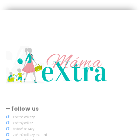
Máma
eXtra
━ follow us
zpětné odkazy
zpětný odkaz
textové odkazy
zpětné odkazy kvalitní