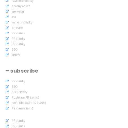
reklamní články
zpětný odkaz
seo webu
seo
levné pr články
pr levně
PR článek
PR články
PR články
SEO
ahrefs
━ subscribe
PR články
SEO
SEO články
Publikace PR článků
Kde Publikovat PR článek
PR článek levně
PR články
PR článek