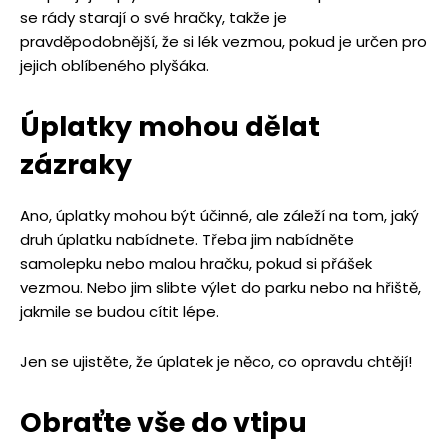
se rády starají o své hračky, takže je
pravděpodobnější, že si lék vezmou, pokud je určen pro
jejich oblíbeného plyšáka.
Úplatky mohou dě
lat
z
ázraky
Ano, úplatky mohou být účinné, ale záleží na tom, jaký
druh úplatku nabídnete. Třeba jim nabídněte
samolepku nebo malou hračku, pokud si přášek
vezmou. Nebo jim slibte výlet do parku nebo na hřiště,
jakmile se budou cítit lépe.
Jen se ujistěte, že úplatek je něco, co opravdu chtějí!
Obraťte vše do vtipu