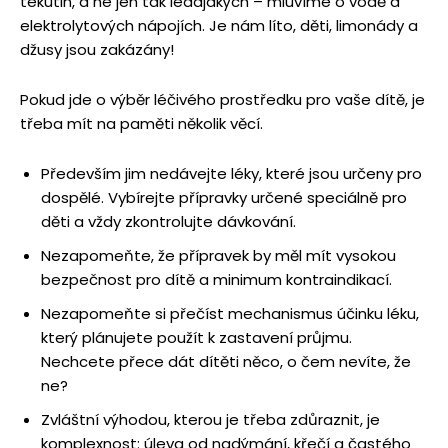
tekutin, a ne jen tak ledajakých – mluvíme o vodě a
elektrolytových nápojích. Je nám líto, děti, limonády a
džusy jsou zakázány!
Pokud jde o výběr léčivého prostředku pro vaše dítě, je
třeba mít na paměti několik věcí.
Především jim nedávejte léky, které jsou určeny pro
dospělé. Vybírejte přípravky určené speciálně pro
děti a vždy zkontrolujte dávkování.
Nezapomeňte, že přípravek by měl mít vysokou
bezpečnost pro dítě a minimum kontraindikací.
Nezapomeňte si přečíst mechanismus účinku léku,
který plánujete použít k zastavení průjmu.
Nechcete přece dát dítěti něco, o čem nevíte, že
ne?
Zvláštní výhodou, kterou je třeba zdůraznit, je
komplexnost: úleva od nadýmání, křečí a častého