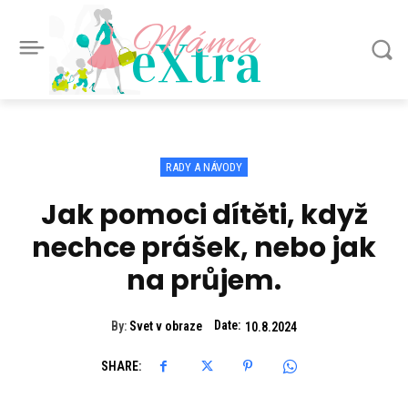
Máma
eXtra
RADY A NÁVODY
Jak pomoci dítěti, když
nechce prášek, nebo jak
na průjem.
Date:
By:
Svet v obraze
10.8.2024
SHARE: