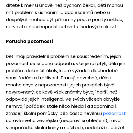
dítěte k menší únavě, než bychom čekali, děti mohou
mít problém s usínáním. U adolescentů nebo u
dospělých mohou být přítomny pouze pocity neklidu,
nervozita, neschopnost setrvat u sedavých aktivit.
Porucha pozornosti
Děti mají pravidelně problém se soustředěním, jejich
pozornost se snadno odpoutá, vše je rozptýlí, dělá jim
problém dokončit úkoly, které vyžadují dlouhodobě
soustředění a trpělivost. Pracují povrchně, dělají
mnoho chyb z nepozornosti, jejich prospěch bývá
nevyrovnaný, celkově však známky bývají horší, než
odpovídá jejich inteligenci. Ve svých věcech obvykle
nemívají pořádek, stále něco hledají a zapomínají,
ztrácejí školní pomůcky. Děti často nevěnují
pozornost
úpravě svého zevnějšku (neupraví si oblečení), mívají
v nepořádku školní knihy a sešitech, nedokáží si udržet