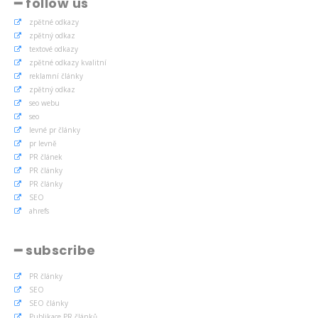
━ follow us
zpětné odkazy
zpětný odkaz
textové odkazy
zpětné odkazy kvalitní
reklamní články
zpětný odkaz
seo webu
seo
levné pr články
pr levně
PR článek
PR články
PR články
SEO
ahrefs
━ subscribe
PR články
SEO
SEO články
Publikace PR článků