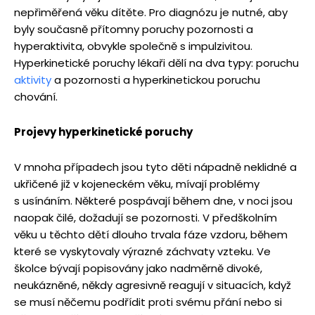
nepřiměřená věku dítěte. Pro diagnózu je nutné, aby
byly současně přítomny poruchy pozornosti a
hyperaktivita, obvykle společně s impulzivitou.
Hyperkinetické poruchy lékaři dělí na dva typy: poruchu
aktivity
a pozornosti a hyperkinetickou poruchu
chování.
Projevy hyperkinetick
é
poruchy
V mnoha případech jsou tyto děti nápadně neklidné a
ukřičené již v kojeneckém věku, mívají problémy
s usínáním. Některé pospávají během dne, v noci jsou
naopak čilé, dožadují se pozornosti. V předškolním
věku u těchto dětí dlouho trvala fáze vzdoru, během
které se vyskytovaly výrazné záchvaty vzteku. Ve
školce bývají popisovány jako nadměrně divoké,
neukázněné, někdy agresivně reagují v situacích, když
se musí něčemu podřídit proti svému přání nebo si