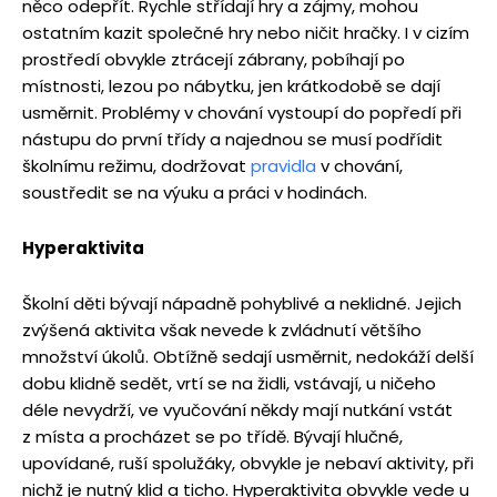
něco odepřít. Rychle střídají hry a zájmy, mohou
ostatním kazit společné hry nebo ničit hračky. I v cizím
prostředí obvykle ztrácejí zábrany, pobíhají po
místnosti, lezou po nábytku, jen krátkodobě se dají
usměrnit. Problémy v chování vystoupí do popředí při
nástupu do první třídy a najednou se musí podřídit
školnímu režimu, dodržovat
pravidla
v chování,
soustředit se na výuku a práci v hodinách.
Hyperaktivita
Školní děti bývají nápadně pohyblivé a neklidné. Jejich
zvýšená aktivita však nevede k zvládnutí většího
množství úkolů. Obtížně sedají usměrnit, nedokáží delší
dobu klidně sedět, vrtí se na židli, vstávají, u ničeho
déle nevydrží, ve vyučování někdy mají nutkání vstát
z místa a procházet se po třídě. Bývají hlučné,
upovídané, ruší spolužáky, obvykle je nebaví aktivity, při
nichž je nutný klid a ticho. Hyperaktivita obvykle vede u