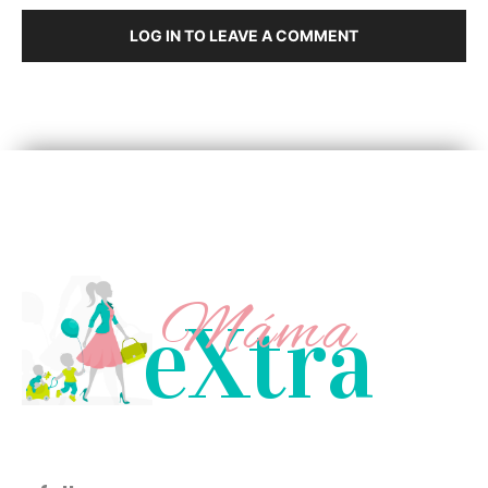
LOG IN TO LEAVE A COMMENT
Máma
eXtra