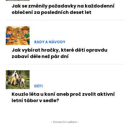
Jak se změnily požadavky na každodenní
oblečení za posledních deset let
RADY A NÁVODY
Jak vybírat hračky, které děti opravdu
zabaví déle než pár dní
DĚTI
Kouzlo léta u koní aneb proč zvolit aktivní
letní tábor v sedle?
- Komerční sdělení -