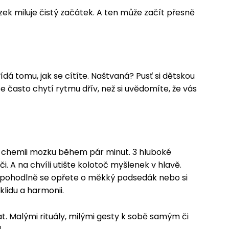
Mozek miluje čistý začátek. A ten může začít přesně
ídá tomu, jak se cítíte. Naštvaná? Pusť si dětskou
e často chytí rytmu dřív, než si uvědomíte, že vás
ní chemii mozku během pár minut. 3 hluboké
 A na chvíli utište kolotoč myšlenek v hlavě.
o, pohodlně se opřete o měkký podsedák nebo si
klidu a harmonii.
t. Malými rituály, milými gesty k sobě samým či