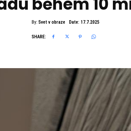
adu během 10 m
By:
Svet v obraze
Date:
17.7.2025
SHARE: