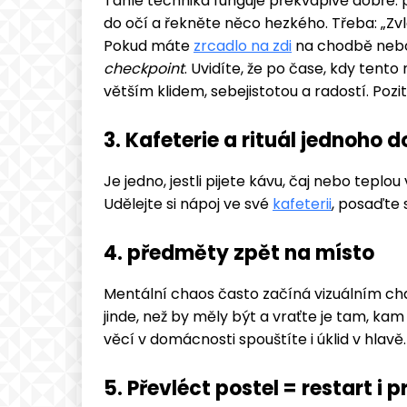
Tahle technika funguje překvapivě dobře: 
do očí a řekněte něco hezkého. Třeba: „Zvlád
Pokud máte
zrcadlo na zdi
na chodbě nebo 
checkpoint
. Uvidíte, že po čase, kdy tent
větším klidem, sebejistotou a radostí. Pozi
3. Kafeterie a rituál jednoho 
Je jedno, jestli pijete kávu, čaj nebo tepl
Udělejte si nápoj ve své
kafeterii
, posaďte 
4. předměty zpět na místo
Mentální chaos často začíná vizuálním chao
jinde, než by měly být a vraťte je tam, kam 
věcí v domácnosti spouštíte i úklid v hlavě.
5. Převléct postel = restart i 