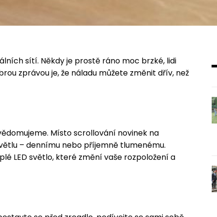
lních sítí. Někdy je prostě ráno moc brzké, lidi
rou zprávou je, že náladu můžete změnit dřív, než
 uvědomujeme. Místo scrollování novinek na
 světlu – dennímu nebo příjemně tlumenému.
plé LED světlo, které změní vaše rozpoložení a