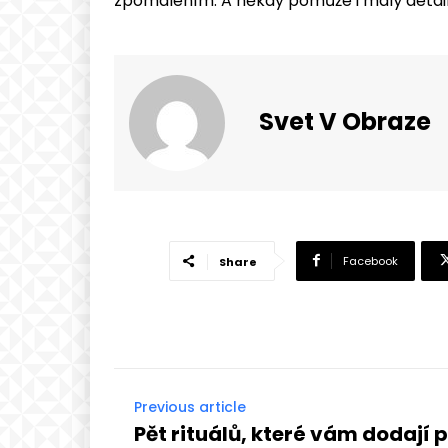
zpomalením. A někdy pomůže i malý detail
Svet V Obraze
Facebook
Share
Previous article
Pět rituálů, které vám dodají p