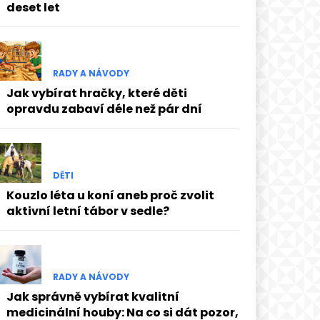
deset let
RADY A NÁVODY
Jak vybírat hračky, které děti
opravdu zabaví déle než pár dní
DĚTI
Kouzlo léta u koní aneb proč zvolit
aktivní letní tábor v sedle?
RADY A NÁVODY
Jak správně vybírat kvalitní
medicinální houby: Na co si dát pozor,