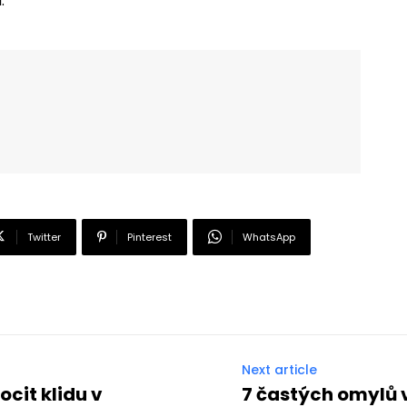
.
Twitter
Pinterest
WhatsApp
Next article
ocit klidu v
7 častých omylů v