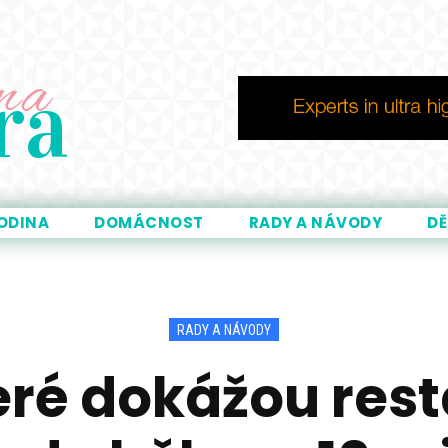
ma
ra
ODINA
DOMÁCNOST
RADY A NÁVODY
DĚ
RADY A NÁVODY
teré dokážou res