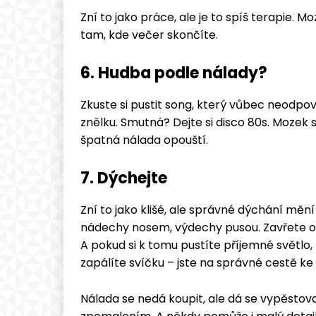
Zní to jako práce, ale je to spíš terapie. 
tam, kde večer skončíte.
6. Hudba podle nálady?
Zkuste si pustit song, který vůbec neodpov
znělku. Smutná? Dejte si disco 80s. Mozek s
špatná nálada opouští.
7. Dýchejte
Zní to jako klišé, ale správné dýchání mě
nádechy nosem, výdechy pusou. Zavřete oči.
A pokud si k tomu pustíte příjemné světl
zapálíte svíčku – jste na správné cestě ke 
Nálada se nedá koupit, ale dá se vypěstova