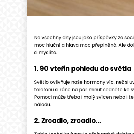
Ne všechny dny jsou jako příspěvky ze sociá
moc hluční a hlava moc přeplněná. Ale dob
si myslíte.
1. 90 vteřin pohledu do světla
Světlo ovlivňuje naše hormony víc, než si
telefonu si ráno na pár minut sedněte ke
Pomoci může třeba i malý svícen nebo i te
náladu.
2. Zrcadlo, zrcadlo…