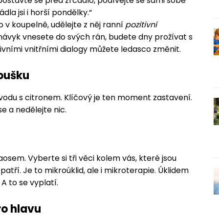
postavte se před zrcadlo, podívejte se sami sobě
la jsi i horší pondělky.“
v koupelně, udělejte z něj ranní
pozitivní
o návyk vnesete do svých rán, budete dny prožívat s
tivními vnitřními dialogy můžete ledasco změnit.
doušku
ou vodu s citronem. Klíčový je ten moment zastavení.
se a nedělejte nic.
sem. Vyberte si tři věci kolem vás, které jsou
patří. Je to mikroúklid, ale i mikroterapie. Úklidem
 A to se vyplatí.
pro hlavu