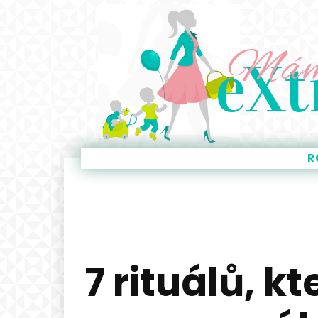
Má
eXt
R
7 rituálů, k