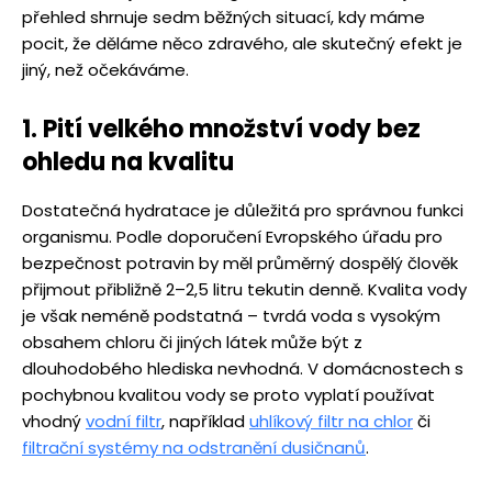
přehled shrnuje sedm běžných situací, kdy máme
pocit, že děláme něco zdravého, ale skutečný efekt je
jiný, než očekáváme.
1. Pití velkého množství vody bez
ohledu na kvalitu
Dostatečná hydratace je důležitá pro správnou funkci
organismu. Podle doporučení Evropského úřadu pro
bezpečnost potravin by měl průměrný dospělý člověk
přijmout přibližně 2–2,5 litru tekutin denně. Kvalita vody
je však neméně podstatná – tvrdá voda s vysokým
obsahem chloru či jiných látek může být z
dlouhodobého hlediska nevhodná. V domácnostech s
pochybnou kvalitou vody se proto vyplatí používat
vhodný
vodní filtr
, například
uhlíkový filtr na chlor
či
filtrační systémy na odstranění dusičnanů
.