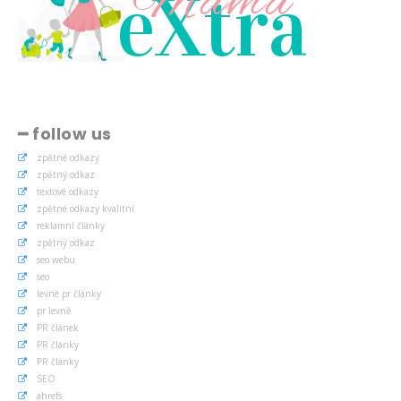
Máma
eXtra
━ follow us
zpětné odkazy
zpětný odkaz
textové odkazy
zpětné odkazy kvalitní
reklamní články
zpětný odkaz
seo webu
seo
levné pr články
pr levně
PR článek
PR články
PR články
SEO
ahrefs