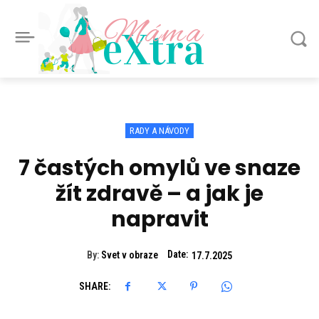
Máma
eXtra
RADY A NÁVODY
7 častých omylů ve snaze
žít zdravě – a jak je
napravit
Date:
By:
Svet v obraze
17.7.2025
SHARE: