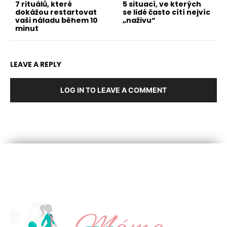
7 rituálů, které
5 situací, ve kterých
dokážou restartovat
se lidé často cítí nejvíc
vaši náladu během 10
„naživu“
minut
LEAVE A REPLY
LOG IN TO LEAVE A COMMENT