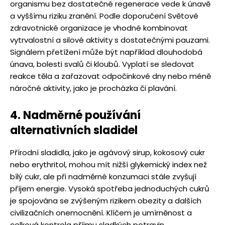
organismu bez dostatečné regenerace vede k únavě
a vyššímu riziku zranění. Podle doporučení Světové
zdravotnické organizace je vhodné kombinovat
vytrvalostní a silové aktivity s dostatečnými pauzami.
Signálem přetížení může být například dlouhodobá
únava, bolesti svalů či kloubů. Vyplatí se sledovat
reakce těla a zařazovat odpočinkové dny nebo méně
náročné aktivity, jako je procházka či plavání.
4. Nadměrné používání
alternativních sladidel
Přírodní sladidla, jako je agávový sirup, kokosový cukr
nebo erythritol, mohou mít nižší glykemický index než
bílý cukr, ale při nadměrné konzumaci stále zvyšují
příjem energie. Vysoká spotřeba jednoduchých cukrů
je spojována se zvýšeným rizikem obezity a dalších
civilizačních onemocnění. Klíčem je umírněnost a
celková kontrola příjmu sladkých potravin.