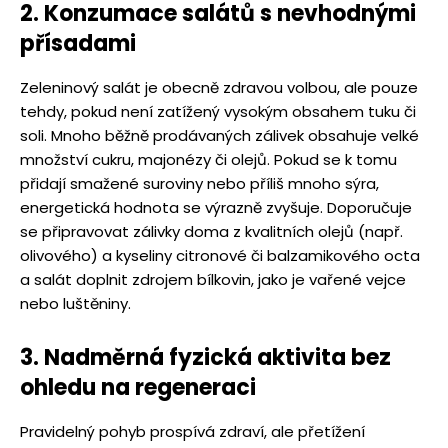
2. Konzumace salátů s nevhodnými
přísadami
Zeleninový salát je obecně zdravou volbou, ale pouze
tehdy, pokud není zatížený vysokým obsahem tuku či
soli. Mnoho běžně prodávaných zálivek obsahuje velké
množství cukru, majonézy či olejů. Pokud se k tomu
přidají smažené suroviny nebo příliš mnoho sýra,
energetická hodnota se výrazně zvyšuje. Doporučuje
se připravovat zálivky doma z kvalitních olejů (např.
olivového) a kyseliny citronové či balzamikového octa
a salát doplnit zdrojem bílkovin, jako je vařené vejce
nebo luštěniny.
3. Nadměrná fyzická aktivita bez
ohledu na regeneraci
Pravidelný pohyb prospívá zdraví, ale přetížení