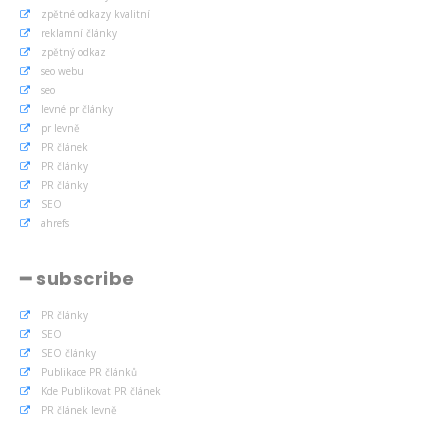
zpětné odkazy kvalitní
reklamní články
zpětný odkaz
seo webu
seo
levné pr články
pr levně
PR článek
PR články
PR články
SEO
ahrefs
━ subscribe
PR články
SEO
SEO články
Publikace PR článků
Kde Publikovat PR článek
PR článek levně