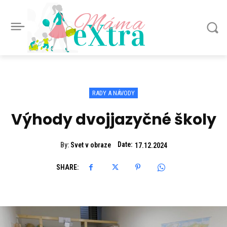
Máma
eXtra
RADY A NÁVODY
Výhody dvojjazyčné školy
Date:
By:
Svet v obraze
17.12.2024
SHARE: