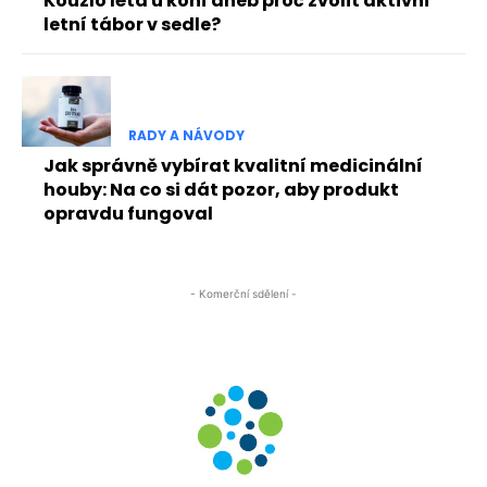
Kouzlo léta u koní aneb proč zvolit aktivní
letní tábor v sedle?
RADY A NÁVODY
Jak správně vybírat kvalitní medicinální
houby: Na co si dát pozor, aby produkt
opravdu fungoval
- Komerční sdělení -