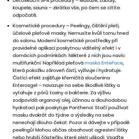
Detoxikační SPA procedury – Masáže, zábaly,
koupele, sauna – zkrátka vše, po čem se cítíte
odpočatě.
Kosmetické procedury – Peelingy, čištění pleti,
účelové pleťové masky. Nemusíte kvůli tomu hned
do salonu. Moderní kosmetické prostředky při
pravidelné aplikaci poskytnou viditelný efekt i v
domácích podmínkách. Některé z nich jsou navíc
multifunkční. Například pleťová
maska EnteFace
,
která pokožku zároveň čistí, vyživuje i hydratuje.
Čistící efekt zajišťuje křemičitá sloučenina
Enterosgel – navazuje na sebe škodlivé látky a
vytahuje z pórů toxiny a bakterie. Za výživu
zodpovídá arganový olej, účinnou a dlouhodobou
hydrataci pak poskytuje Panthenol. Stačí používat
masku dvakrát do týdne a výsledky na sebe
nenechají dlouho čekat. Pozor si dávejte v případě
peelingů! Mohou občas obsahovat agresivní látky
nebo hrubší částečky, které pleti uškodí. Vsaďte