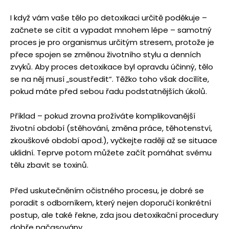
I když vám vaše tělo po detoxikaci určitě poděkuje –
začnete se cítit a vypadat mnohem lépe – samotný
proces je pro organismus určitým stresem, protože je
přece spojen se změnou životního stylu a denních
zvyků. Aby proces detoxikace byl opravdu účinný, tělo
se na něj musí „soustředit“. Těžko toho však docílíte,
pokud máte před sebou řadu podstatnějších úkolů.
Příklad – pokud zrovna prožíváte komplikovanější
životní období (stěhování, změna práce, těhotenství,
zkouškové období apod.), vyčkejte raději až se situace
uklidní. Teprve potom můžete začít pomáhat svému
tělu zbavit se toxinů.
Před uskutečněním očistného procesu, je dobré se
poradit s odborníkem, který nejen doporučí konkrétní
postup, ale také řekne, zda jsou detoxikační procedury
dobře načasovány.