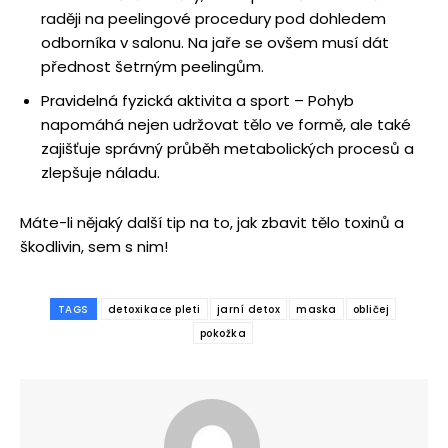
raději na peelingové procedury pod dohledem
odborníka v salonu. Na jaře se ovšem musí dát
přednost šetrným peelingům.
Pravidelná fyzická aktivita a sport – Pohyb
napomáhá nejen udržovat tělo ve formě, ale také
zajišťuje správný průběh metabolických procesů a
zlepšuje náladu.
Máte-li nějaký další tip na to, jak zbavit tělo toxinů a
škodlivin, sem s nim!
TAGS
detoxikace pleti
jarní detox
maska
obličej
pokožka