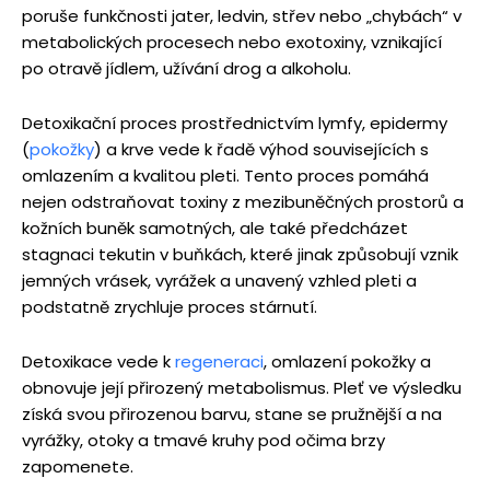
poruše funkčnosti jater, ledvin, střev nebo „chybách“ v
metabolických procesech nebo exotoxiny, vznikající
po otravě jídlem, užívání drog a alkoholu.
Detoxikační proces prostřednictvím lymfy, epidermy
(
pokožky
) a krve vede k řadě výhod souvisejících s
omlazením a kvalitou pleti. Tento proces pomáhá
nejen odstraňovat toxiny z mezibuněčných prostorů a
kožních buněk samotných, ale také předcházet
stagnaci tekutin v buňkách, které jinak způsobují vznik
jemných vrásek, vyrážek a unavený vzhled pleti a
podstatně zrychluje proces stárnutí.
Detoxikace vede k
regeneraci
, omlazení pokožky a
obnovuje její přirozený metabolismus. Pleť ve výsledku
získá svou přirozenou barvu, stane se pružnější a na
vyrážky, otoky a tmavé kruhy pod očima brzy
zapomenete.