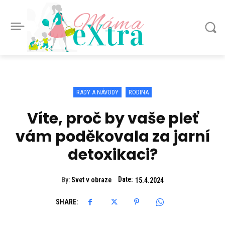
Máma
eXtra
RADY A NÁVODY
RODINA
Víte, proč by vaše pleť
vám poděkovala za jarní
detoxikaci?
Date:
By:
Svet v obraze
15.4.2024
SHARE: