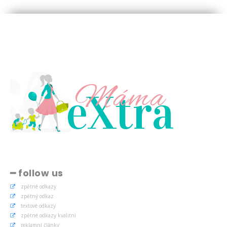
Máma
eXtra
━ follow us
zpětné odkazy
zpětný odkaz
textové odkazy
zpětné odkazy kvalitní
reklamní články