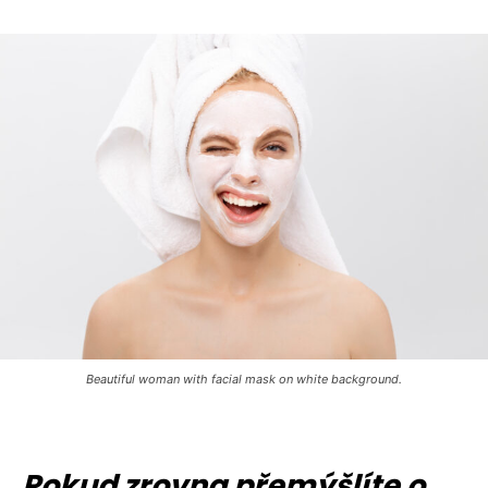
Beautiful woman with facial mask on white background.
Pokud zrovna přemýšlíte o