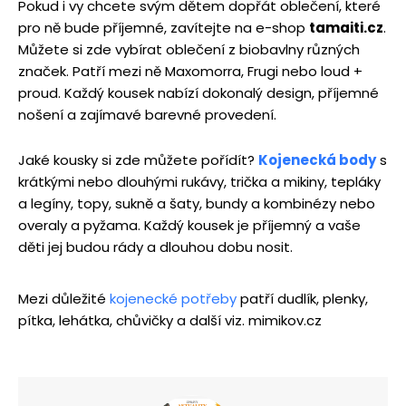
Pokud i vy chcete svým dětem dopřát oblečení, které
pro ně bude příjemné, zavítejte na e-shop
tamaiti.cz
.
Můžete si zde vybírat oblečení z biobavlny různých
značek. Patří mezi ně Maxomorra, Frugi nebo loud +
proud. Každý kousek nabízí dokonalý design, příjemné
nošení a zajímavé barevné provedení.
Jaké kousky si zde můžete pořídít?
Kojenecká body
s
krátkými nebo dlouhými rukávy, trička a mikiny, tepláky
a legíny, topy, sukně a šaty, bundy a kombinézy nebo
overaly a pyžama. Každý kousek je příjemný a vaše
děti jej budou rády a dlouhou dobu nosit.
Mezi důležité
kojenecké potřeby
patří dudlík, plenky,
pítka, lehátka, chůvičky a další viz. mimikov.cz