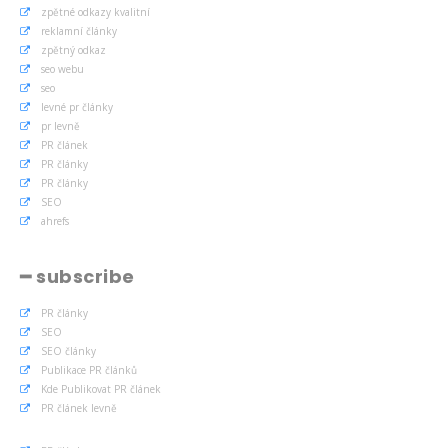
zpětné odkazy kvalitní
reklamní články
zpětný odkaz
seo webu
seo
levné pr články
pr levně
PR článek
PR články
PR články
SEO
ahrefs
━ subscribe
PR články
SEO
SEO články
Publikace PR článků
Kde Publikovat PR článek
PR článek levně