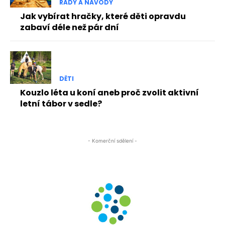
RADY A NÁVODY
Jak vybírat hračky, které děti opravdu
zabaví déle než pár dní
DĚTI
Kouzlo léta u koní aneb proč zvolit aktivní
letní tábor v sedle?
- Komerční sdělení -