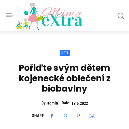
Máma
eXtra
DĚTI
Pořiďte svým dětem
kojenecké oblečení z
biobavlny
Date:
By:
admin
19.6.2022
SHARE: