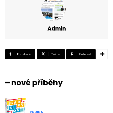
Admin
Facebook
Twitter
Pinterest
━ nové příběhy
RODINA