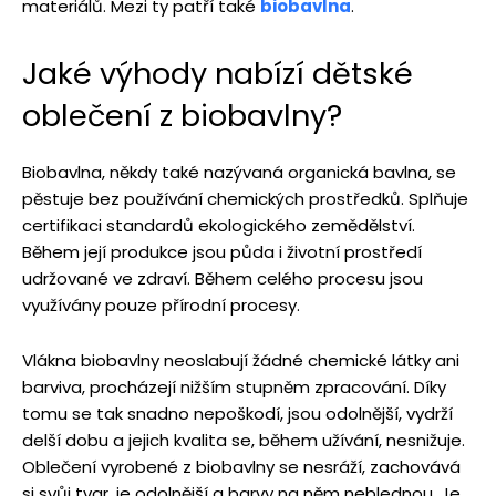
materiálů. Mezi ty patří také
biobavlna
.
Jaké výhody nabízí dětské
oblečení z biobavlny?
Biobavlna, někdy také nazývaná organická bavlna, se
pěstuje bez používání chemických prostředků. Splňuje
certifikaci standardů ekologického zemědělství.
Během její produkce jsou půda i životní prostředí
udržované ve zdraví. Během celého procesu jsou
využívány pouze přírodní procesy.
Vlákna biobavlny neoslabují žádné chemické látky ani
barviva, procházejí nižším stupněm zpracování. Díky
tomu se tak snadno nepoškodí, jsou odolnější, vydrží
delší dobu a jejich kvalita se, během užívání, nesnižuje.
Oblečení vyrobené z biobavlny se nesráží, zachovává
si svůj tvar, je odolnější a barvy na něm neblednou. Je