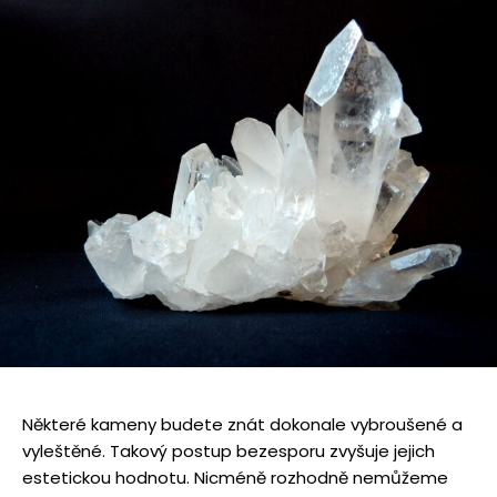
Některé kameny budete znát dokonale vybroušené a
vyleštěné. Takový postup bezesporu zvyšuje jejich
estetickou hodnotu. Nicméně rozhodně nemůžeme