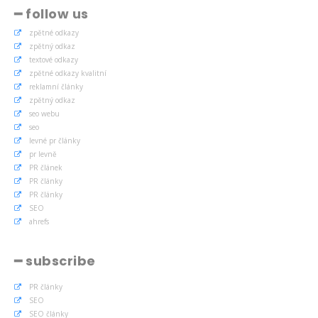
━ follow us
zpětné odkazy
zpětný odkaz
textové odkazy
zpětné odkazy kvalitní
reklamní články
zpětný odkaz
seo webu
seo
levné pr články
pr levně
PR článek
PR články
PR články
SEO
ahrefs
━ subscribe
PR články
SEO
SEO články