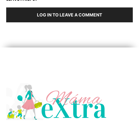
LOG IN TO LEAVE A COMMENT
Máma
eXtra