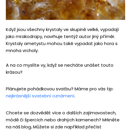
Když jsou všechny krystaly ve skupině velké, vypadají
jako mrakodrapy, navrhuje tentýž autor jiný příměr.
Krystaly ametystu mohou také vypadat jako hora s
mnoha vrcholy.
A na co myslíte vy, když se necháte unášet touto
krásou?
Plánujete pohádkovou svatbu? Máme pro vás tip:
nejkrásnější svatební oznámení
.
Chcete se dozvědět více o dalších zajímavostech,
módě či špercích nebo drahých kamenech? Mrkněte
na náš
blog
.
Můžete si zde například přečíst