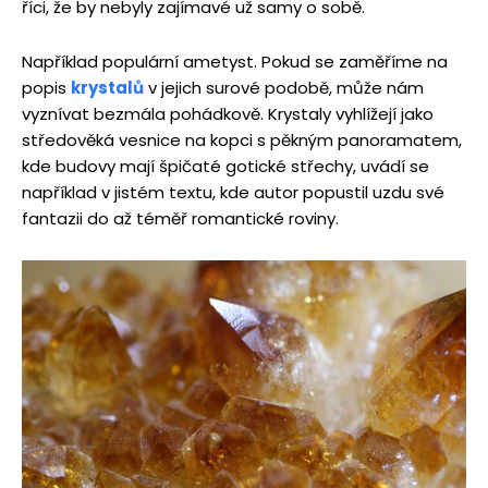
říci, že by nebyly zajímavé už samy o sobě.
Například populární ametyst. Pokud se zaměříme na
popis
krystalů
v jejich surové podobě, může nám
vyznívat bezmála pohádkově. Krystaly vyhlížejí jako
středověká vesnice na kopci s pěkným panoramatem,
kde budovy mají špičaté gotické střechy, uvádí se
například v jistém textu, kde autor popustil uzdu své
fantazii do až téměř romantické roviny.