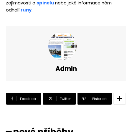
zajímavosti o
spinelu
nebo jaké informace nám
odhalí
runy
.
Admin
Facebook
Twitter
Pinterest
━ nové příběhy