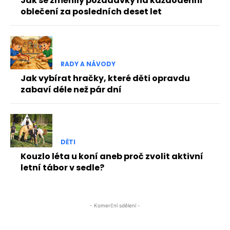
Jak se změnily požadavky na každodenní
oblečení za posledních deset let
RADY A NÁVODY
Jak vybírat hračky, které děti opravdu
zabaví déle než pár dní
DĚTI
Kouzlo léta u koní aneb proč zvolit aktivní
letní tábor v sedle?
- Komerční sdělení -