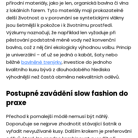
přírodní materiály, jako je len, organická bavlna či vlna
z lokálních farem. Tyto materiály mají prokazatelně
delší životnost a v porovnání se syntetickými vlákny
jsou šetrnější k pokožce i k životnímu prostředí.
Výzkumy naznačují, že například len vyžaduje při
pěstování podstatně méně vody než konvenční
bavlna, což z něj činí ekologicky výhodnou volbu. Princip
je univerzální – ať už se jedná o kabát, šaty nebo
běžné
bavlněné trenýrky
, investice do jednoho
kvalitního kusu bývá z dlouhodobého hlediska
výhodnější než častá obměna nekvalitních oděvů.
Postupné zavádění slow fashion do
praxe
Přechod k pomalejší módě nemusí být náhlý.
Doporučuje se nejprve zhodnotit stávající šatník a
vyřadit nevyužívané kusy. Dalším krokem je preferování