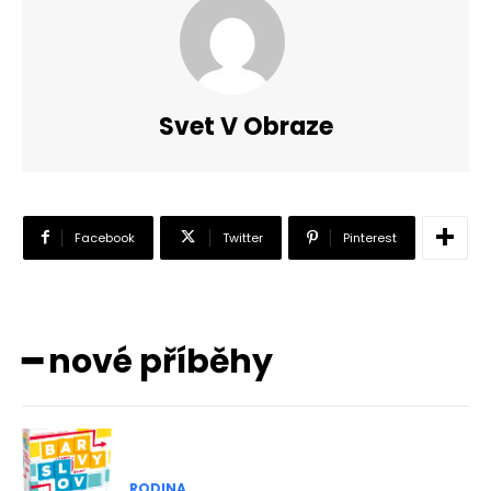
Svet V Obraze
Facebook
Twitter
Pinterest
━ nové příběhy
RODINA