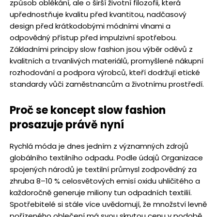
způsob oblékání, ale o širší životní filozofii, která
upřednostňuje kvalitu před kvantitou, nadčasový
design před krátkodobými módními vlnami a
odpovědný přístup před impulzivní spotřebou.
Základními principy slow fashion jsou výběr oděvů z
kvalitních a trvanlivých materiálů, promyšlené nákupní
rozhodování a podpora výrobců, kteří dodržují etické
standardy vůči zaměstnancům a životnímu prostředí.
Proč se koncept slow fashion
prosazuje právě nyní
Rychlá móda je dnes jedním z významných zdrojů
globálního textilního odpadu. Podle údajů Organizace
spojených národů je textilní průmysl zodpovědný za
zhruba 8–10 % celosvětových emisí oxidu uhličitého a
každoročně generuje miliony tun odpadních textilií.
Spotřebitelé si stále více uvědomují, že množství levně
pořízeného oblečení má svou skrytou cenu v podobě