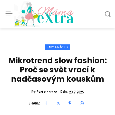
Máma
eXtra
RADY A NÁVODY
Mikrotrend slow fashion:
Proč se svět vrací k
nadčasovým kouskům
Date:
By:
Svet v obraze
23.7.2025
SHARE: