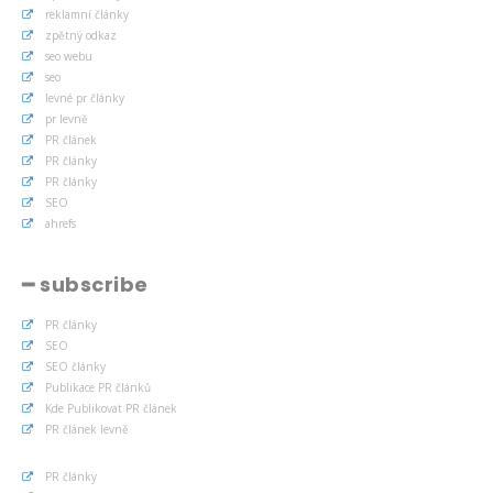
reklamní články
zpětný odkaz
seo webu
seo
levné pr články
pr levně
PR článek
PR články
PR články
SEO
ahrefs
━ subscribe
PR články
SEO
SEO články
Publikace PR článků
Kde Publikovat PR článek
PR článek levně
PR články