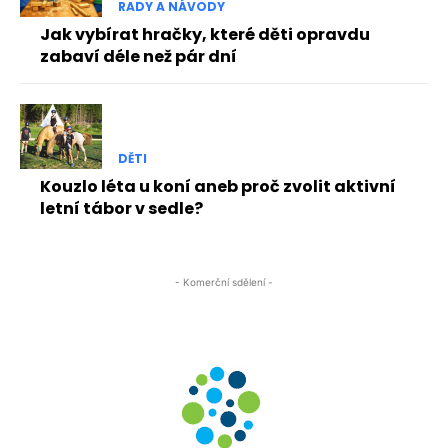
RADY A NÁVODY
Jak vybírat hračky, které děti opravdu
zabaví déle než pár dní
DĚTI
Kouzlo léta u koní aneb proč zvolit aktivní
letní tábor v sedle?
- Komerční sdělení -