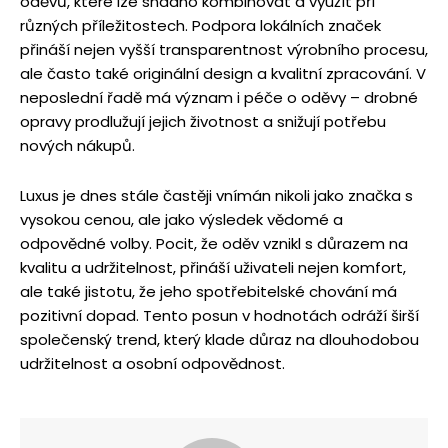
oděvů, které lze snadno kombinovat a využít při
různých příležitostech. Podpora lokálních značek
přináší nejen vyšší transparentnost výrobního procesu,
ale často také originální design a kvalitní zpracování. V
neposlední řadě má význam i péče o oděvy – drobné
opravy prodlužují jejich životnost a snižují potřebu
nových nákupů.
Luxus je dnes stále častěji vnímán nikoli jako značka s
vysokou cenou, ale jako výsledek vědomé a
odpovědné volby. Pocit, že oděv vznikl s důrazem na
kvalitu a udržitelnost, přináší uživateli nejen komfort,
ale také jistotu, že jeho spotřebitelské chování má
pozitivní dopad. Tento posun v hodnotách odráží širší
společenský trend, který klade důraz na dlouhodobou
udržitelnost a osobní odpovědnost.