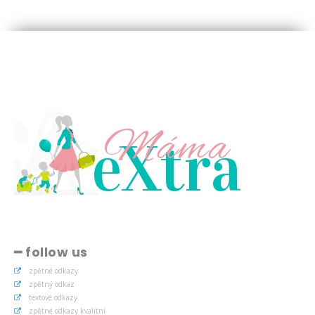
Máma
eXtra
━ follow us
zpětné odkazy
zpětný odkaz
textové odkazy
zpětné odkazy kvalitní