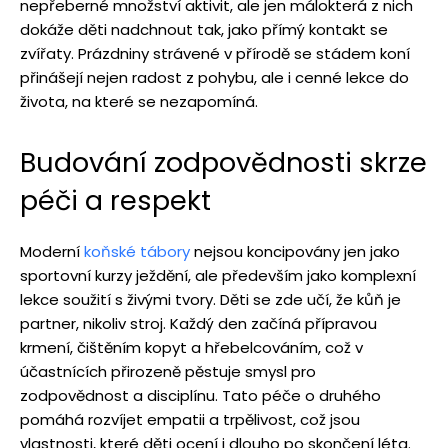
nepřeberné množství aktivit, ale jen málokterá z nich
dokáže děti nadchnout tak, jako přímý kontakt se
zvířaty. Prázdniny strávené v přírodě se stádem koní
přinášejí nejen radost z pohybu, ale i cenné lekce do
života, na které se nezapomíná.
Budování zodpovědnosti skrze
péči a respekt
Moderní
koňské tábory
nejsou koncipovány jen jako
sportovní kurzy ježdění, ale především jako komplexní
lekce soužití s živými tvory. Děti se zde učí, že kůň je
partner, nikoliv stroj. Každý den začíná přípravou
krmení, čištěním kopyt a hřebelcováním, což v
účastnících přirozeně pěstuje smysl pro
zodpovědnost a disciplínu. Tato péče o druhého
pomáhá rozvíjet empatii a trpělivost, což jsou
vlastnosti, které děti ocení i dlouho po skončení léta.