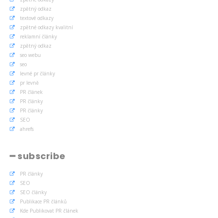
zpětný odkaz
textové odkazy
zpětné odkazy kvalitní
reklamní články
zpětný odkaz
seo webu
seo
levné pr články
pr levně
PR článek
PR články
PR články
SEO
ahrefs
━ subscribe
PR články
SEO
SEO články
Publikace PR článků
Kde Publikovat PR článek