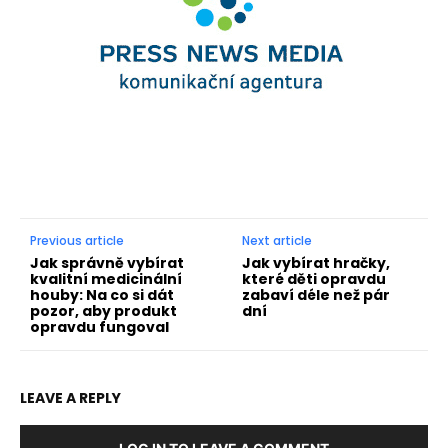
Previous article
Next article
Jak správně vybírat
Jak vybírat hračky,
kvalitní medicinální
které děti opravdu
houby: Na co si dát
zabaví déle než pár
pozor, aby produkt
dní
opravdu fungoval
LEAVE A REPLY