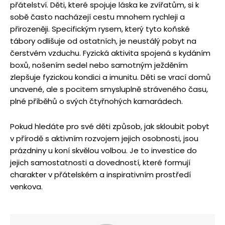
přátelství. Děti, které spojuje láska ke zvířatům, si k
sobě často nacházejí cestu mnohem rychleji a
přirozeněji. Specifickým rysem, který tyto koňské
tábory odlišuje od ostatních, je neustálý pobyt na
čerstvém vzduchu. Fyzická aktivita spojená s kydáním
boxů, nošením sedel nebo samotným ježděním
zlepšuje fyzickou kondici a imunitu. Děti se vrací domů
unavené, ale s pocitem smysluplně stráveného času,
plné příběhů o svých čtyřnohých kamarádech.
Pokud hledáte pro své děti způsob, jak skloubit pobyt
v přírodě s aktivním rozvojem jejich osobnosti, jsou
prázdniny u koní skvělou volbou. Je to investice do
jejich samostatnosti a dovedností, které formují
charakter v přátelském a inspirativním prostředí
venkova.