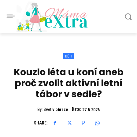
Máma
eXtra
DĚTI
Kouzlo léta u koní aneb
proč zvolit aktivní letní
tábor v sedle?
Date:
By:
Svet v obraze
27.5.2026
SHARE: