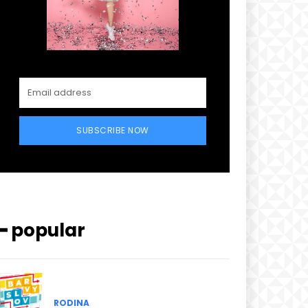
SUBSCRIBE NOW
━ popular
RODINA