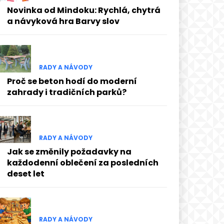
Novinka od Mindoku: Rychlá, chytrá
a návyková hra Barvy slov
RADY A NÁVODY
Proč se beton hodí do moderní
zahrady i tradičních parků?
RADY A NÁVODY
Jak se změnily požadavky na
každodenní oblečení za posledních
deset let
RADY A NÁVODY