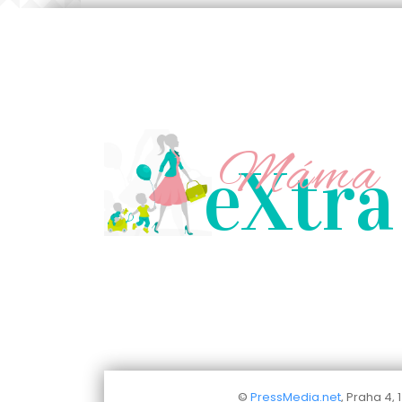
Máma
eXtra
©
PressMedia.net
, Praha 4,