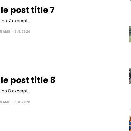
e post title 7
 no 7 excerpt.
 NAME
-
9.8.2026
e post title 8
 no 8 excerpt.
 NAME
-
9.8.2026