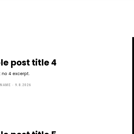
e post title 4
 no 4 excerpt.
 NAME
-
9.8.2026