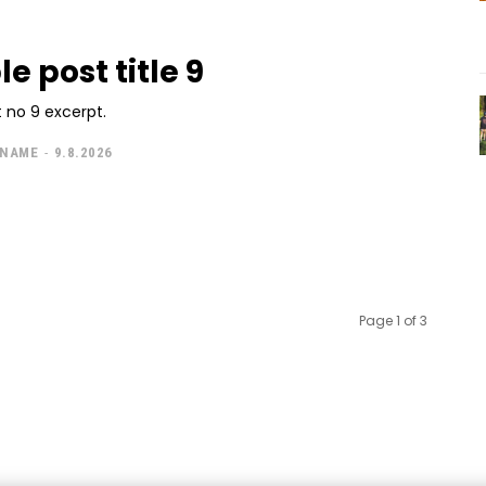
e post title 9
 no 9 excerpt.
 NAME
-
9.8.2026
Page 1 of 3