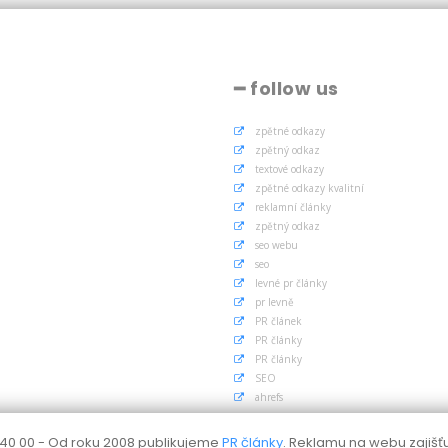
━ follow us
zpětné odkazy
zpětný odkaz
textové odkazy
zpětné odkazy kvalitní
reklamní články
zpětný odkaz
seo webu
seo
levné pr články
pr levně
PR článek
PR články
PR články
SEO
ahrefs
 140 00 - Od roku 2008 publikujeme
PR články
. Reklamu na webu zajišť