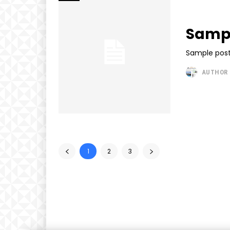
Sampl
Sample post
AUTHOR
1
2
3