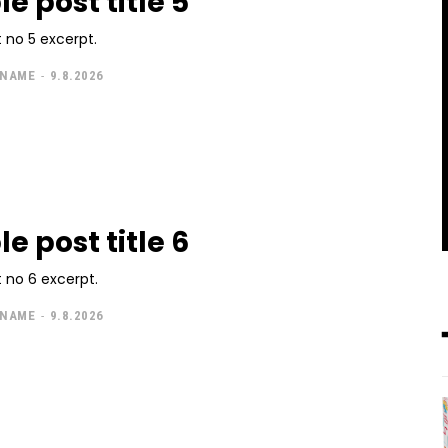
e post title 5
 no 5 excerpt.
 NAME
-
9.8.2026
e post title 6
 no 6 excerpt.
 NAME
-
9.8.2026