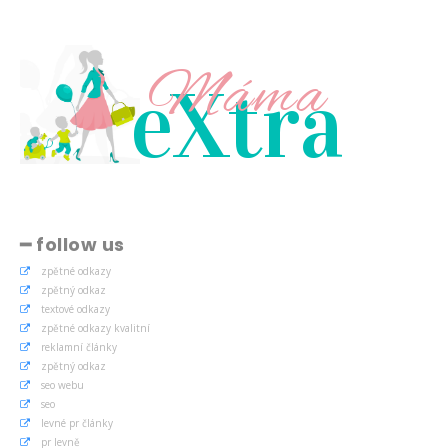
Máma
eXtra
━ follow us
zpětné odkazy
zpětný odkaz
textové odkazy
zpětné odkazy kvalitní
reklamní články
zpětný odkaz
seo webu
seo
levné pr články
pr levně