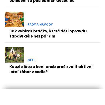
oblečení za posledních deset let
RADY A NÁVODY
Jak vybírat hračky, které děti opravdu
zabaví déle než pár dní
DĚTI
Kouzlo léta u koní aneb proč zvolit aktivní
letní tábor v sedle?