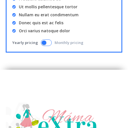
Ut mollis pellentesque tortor
Nullam eu erat condimentum
Donec quis est ac felis
Orci varius natoque dolor
Yearly pricing
Monthly pricing
Máma
eXtra