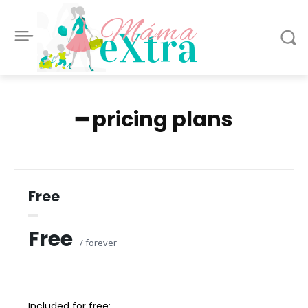
Máma
eXtra
━ pricing plans
Free
Free
/ forever
Included for free: